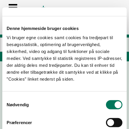
Denne hjemmeside bruger cookies
Vi bruger egne cookies samt cookies fra tredjepart til
besøgsstatistik, optimering af brugervenlighed,
sikkerhed, video og adgang til funktioner på sociale
Søg på adresse, postnummer, by, firmanavn
medier. Ved samtykke til statistik registreres IP-adresser,
der aldrig deles med tredjeparter. Du kan til enhver tid
ændre eller tilbagetrække dit samtykke ved at klikke på
Langsø Børnehus
”Cookies” linket nederst på siden.
Haugårdsvej 4
8830 Tjele
Samtykkevalg
Nødvendig
14-03-
22-03-
07-06-
06-03-
24
23
21
19
Præferencer