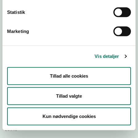
Statistik
Download
Smileymærke
Marketing
Detail
Virksomhedstype
Vis detaljer
Hospitals- og institutionskøkkener
Branchegruppe
Tillad alle cookies
DD.56.29.00 Serveringsvirksomhed -
Institutionskøkkener m.v.
Branche
Tillad valgte
793886
ID-nummer
Kun nødvendige cookies
31118670
CVR-nr