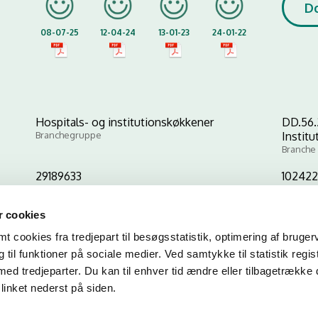
D
08-07-25
12-04-24
13-01-23
24-01-22
Hospitals- og institutionskøkkener
DD.56.
Branchegruppe
Instit
Branche
29189633
102422
CVR-nr
P-nr
 cookies
 cookies fra tredjepart til besøgsstatistik, optimering af bruger
Kopier link til at indsætte på virksomhedens hjemmeside
til funktioner på sociale medier. Ved samtykke til statistik regis
med tredjeparter. Du kan til enhver tid ændre eller tilbagetrække
linket nederst på siden.