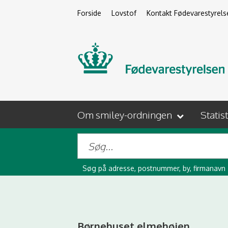
Forside
Lovstof
Kontakt Fødevarestyrels
Om smiley-ordningen
Statis
Søg på adresse, postnummer, by, firmanavn
Børnehuset elmehøjen