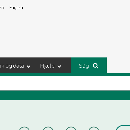
en
English
tik og data
Hjælp
Søg