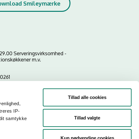
ownload Smileymærke
29.00 Serveringsvirksomhed -
utionskøkkener m.v.
0261
Tillad alle cookies
venlighed,
treres IP-
Tillad valgte
 dit samtykke
Kun nødvendige cookies