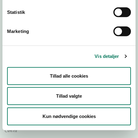
25
22
21
20
Statistik
Download Smileymærke
Marketing
Detail
Virksomhedstype
Vis detaljer
Hospitals- og institutionskøkkener
Branchegruppe
Tillad alle cookies
DD.56.29.00 Serveringsvirksomhed -
Institutionskøkkener m.v.
Tillad valgte
Branche
80300
ID-nummer
Kun nødvendige cookies
29188645
CVR-nr