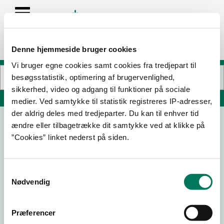
Denne hjemmeside bruger cookies
Vi bruger egne cookies samt cookies fra tredjepart til
besøgsstatistik, optimering af brugervenlighed,
sikkerhed, video og adgang til funktioner på sociale
Søg på adresse, postnummer, by, firmanavn
medier. Ved samtykke til statistik registreres IP-adresser,
der aldrig deles med tredjeparter. Du kan til enhver tid
ændre eller tilbagetrække dit samtykke ved at klikke på
Mad, Måltider & Ernæring, køkken
”Cookies” linket nederst på siden.
Steensvang
Steensvang 1
5642 Millinge
Samtykkevalg
Nødvendig
Præferencer
23-06-
27-07-
29-03-
14-02-