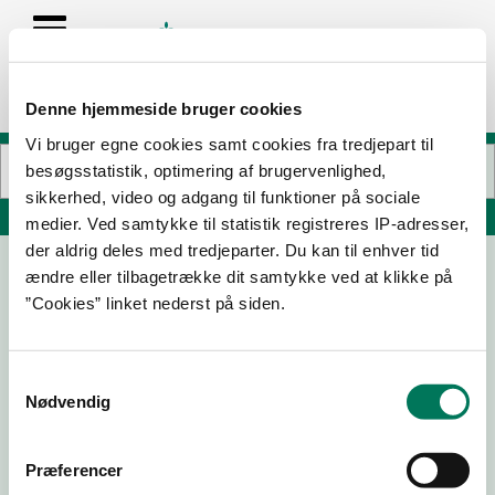
Denne hjemmeside bruger cookies
Vi bruger egne cookies samt cookies fra tredjepart til
besøgsstatistik, optimering af brugervenlighed,
sikkerhed, video og adgang til funktioner på sociale
Søg på adresse, postnummer, by, firmanavn
medier. Ved samtykke til statistik registreres IP-adresser,
der aldrig deles med tredjeparter. Du kan til enhver tid
ændre eller tilbagetrække dit samtykke ved at klikke på
Faaborg Museum for Fynsk Malerkunst
”Cookies” linket nederst på siden.
Grønnegade 75
5600 Faaborg
Samtykkevalg
Nødvendig
09-08-
30-04-
04-10-
07-08-
22
19
18
18
Præferencer