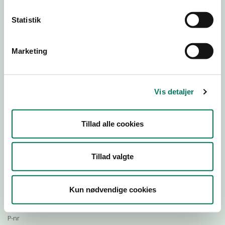
Statistik
Download Smileymærke
Marketing
Detail
Virksomhedstype
Vis detaljer
Restauranter, kantiner, takeaway, værtshuse m.fl.
Branchegruppe
Tillad alle cookies
DD.56.10.99 Serveringsvirksomhed - Restauranter m.v.
Branche
81465
Tillad valgte
ID-nummer
83882654
Kun nødvendige cookies
CVR-nr
1009245010
P-nr