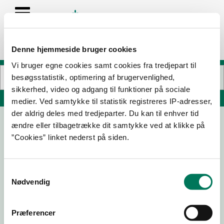
Denne hjemmeside bruger cookies
Vi bruger egne cookies samt cookies fra tredjepart til
besøgsstatistik, optimering af brugervenlighed,
sikkerhed, video og adgang til funktioner på sociale
Søg på adresse, postnummer, by, firmanavn
medier. Ved samtykke til statistik registreres IP-adresser,
der aldrig deles med tredjeparter. Du kan til enhver tid
ændre eller tilbagetrække dit samtykke ved at klikke på
”Cookies” linket nederst på siden.
Samtykkevalg
Nødvendig
Download
Smileymærke
Præferencer