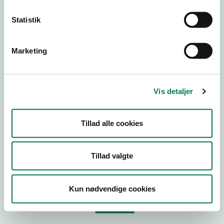
Statistik
Virksomhedstype
Branchegruppe
Marketing
Branche
ID-nummer
Vis detaljer
CVR-nr
P-nr
Tillad alle cookies
Tilføj smiley til dit website
Tillad valgte
Kopier link til at indsætte på virksomhedens hjemmeside
Kun nødvendige cookies