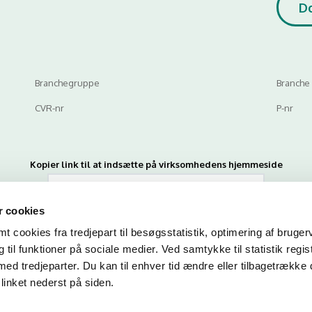
D
Branchegruppe
Branche
CVR-nr
P-nr
Kopier link til at indsætte på virksomhedens hjemmeside
 cookies
 cookies fra tredjepart til besøgsstatistik, optimering af bruger
til funktioner på sociale medier. Ved samtykke til statistik regis
med tredjeparter. Du kan til enhver tid ændre eller tilbagetrække
linket nederst på siden.
n du indtaste din mail og abonnere på denne virksomheds kontrolrapporte
en mail, når der kommer en ny kontrolrapport.