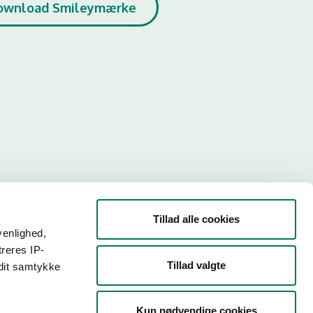
ownload Smileymærke
Tillad alle cookies
venlighed,
treres IP-
Tillad valgte
 dit samtykke
r. Så
Kun nødvendige cookies