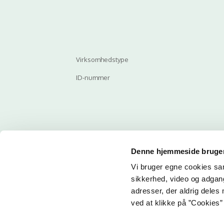
Virksomhedstype
ID-nummer
Denne hjemmeside bruger
Vi bruger egne cookies samt
Email
sikkerhed, video og adgang 
adresser, der aldrig deles 
ved at klikke på ”Cookies” 
Her ka
får du 