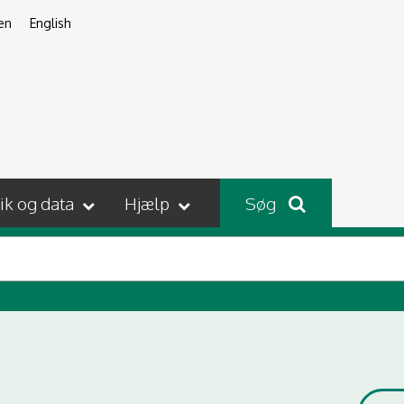
en
English
tik og data
Hjælp
Søg