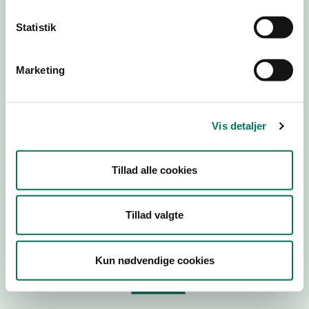
Statistik
Virksomhedstype
Branchegruppe
Marketing
Branche
ID-nummer
Vis detaljer
CVR-nr
P-nr
Tillad alle cookies
Tilføj smiley til dit website
Tillad valgte
Kopier link til at indsætte på virksomhedens hjemmeside
Kun nødvendige cookies