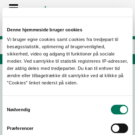
Denne hjemmeside bruger cookies
Vi bruger egne cookies samt cookies fra tredjepart til
besøgsstatistik, optimering af brugervenlighed,
sikkerhed, video og adgang til funktioner på sociale
Søg på adresse, postnummer, by, firmanavn
medier. Ved samtykke til statistik registreres IP-adresser,
der aldrig deles med tredjeparter. Du kan til enhver tid
ændre eller tilbagetrække dit samtykke ved at klikke på
”Cookies” linket nederst på siden.
Samtykkevalg
Nødvendig
Download
Smileymærke
Præferencer