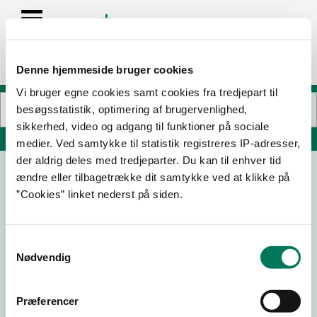
Denne hjemmeside bruger cookies
Vi bruger egne cookies samt cookies fra tredjepart til
besøgsstatistik, optimering af brugervenlighed,
sikkerhed, video og adgang til funktioner på sociale
Søg på adresse, postnummer, by, firmanavn
medier. Ved samtykke til statistik registreres IP-adresser,
der aldrig deles med tredjeparter. Du kan til enhver tid
ændre eller tilbagetrække dit samtykke ved at klikke på
”Cookies” linket nederst på siden.
Samtykkevalg
Nødvendig
Download
Smileymærke
Præferencer