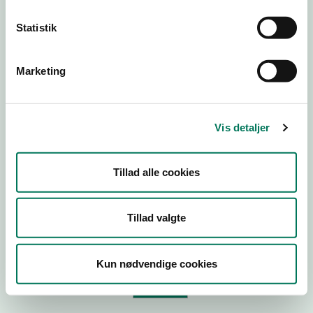
Statistik
Virksomhedstype
Branchegruppe
Marketing
Branche
ID-nummer
Vis detaljer
CVR-nr
P-nr
Tillad alle cookies
Tilføj smiley til dit website
Tillad valgte
Kopier link til at indsætte på virksomhedens hjemmeside
Kun nødvendige cookies