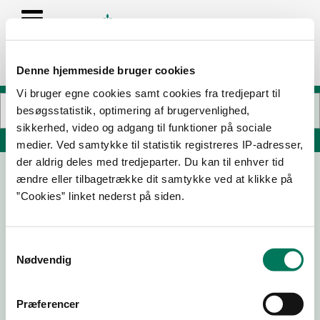
Denne hjemmeside bruger cookies
Vi bruger egne cookies samt cookies fra tredjepart til
besøgsstatistik, optimering af brugervenlighed,
sikkerhed, video og adgang til funktioner på sociale
Søg på adresse, postnummer, by, firmanavn
medier. Ved samtykke til statistik registreres IP-adresser,
der aldrig deles med tredjeparter. Du kan til enhver tid
ændre eller tilbagetrække dit samtykke ved at klikke på
Just Coffee I/S BUTIK
”Cookies” linket nederst på siden.
Frederiksborgvej 551
4000 Roskilde
Samtykkevalg
Nødvendig
03-06-
23-03-
18-08-
28-01-21
25
23
22
Præferencer