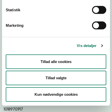
Statistik
Download Smileymærke
Marketing
Detail
Virksomhedstype
Vis detaljer
Dagligvareforretninger
Branchegruppe
Tillad alle cookies
DD.47.10.99 Dagligvareforretning uden/med begrænset
behandling
Branche
Tillad valgte
945135
ID-nummer
Kun nødvendige cookies
35492380
CVR-nr
1018970917