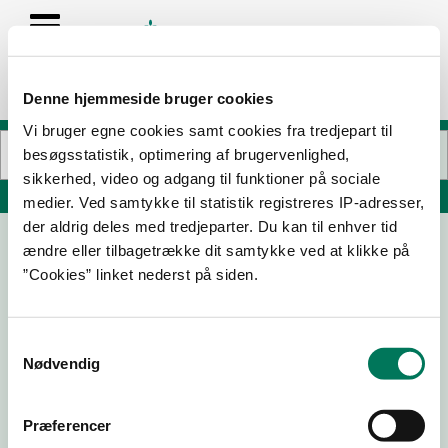
Denne hjemmeside bruger cookies
Vi bruger egne cookies samt cookies fra tredjepart til
besøgsstatistik, optimering af brugervenlighed,
sikkerhed, video og adgang til funktioner på sociale
Søg på adresse, postnummer, by, firmanavn
medier. Ved samtykke til statistik registreres IP-adresser,
der aldrig deles med tredjeparter. Du kan til enhver tid
ændre eller tilbagetrække dit samtykke ved at klikke på
MENY Slagter
”Cookies” linket nederst på siden.
Himmelev Sognevej 95
4000 Roskilde
Samtykkevalg
Nødvendig
26-02-
03-09-
12-02-25
14-01-25
26
25
Præferencer