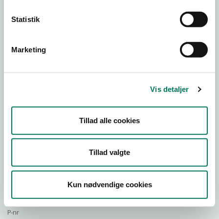
Statistik
Download Smileymærke
Marketing
Detail
Virksomhedstype
Vis detaljer
Slagtere og slagterafdelinger
Branchegruppe
Tillad alle cookies
DD.47.22.00 Specialforretning - Slagter m.v.
Branche
96253
Tillad valgte
ID-nummer
10075211
Kun nødvendige cookies
CVR-nr
1014820007
P-nr