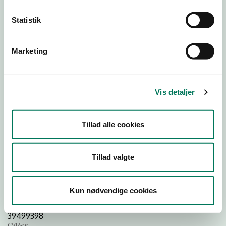
26
21
Statistik
Download
Marketing
Smileymærke
Detail
Vis detaljer
Virksomhedstype
Hospitals- og institutionskøkkener
Tillad alle cookies
Branchegruppe
DD.56.29.00 Serveringsvirksomhed -
Tillad valgte
Institutionskøkkener m.v.
Branche
964903
Kun nødvendige cookies
ID-nummer
39499398
CVR-nr