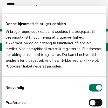
Denne hjemmeside bruger cookies
Vi bruger egne cookies samt cookies fra tredjepart til
besøgsstatistik, optimering af brugervenlighed,
sikkerhed, video og adgang til funktioner på sociale
Søg på adresse, postnummer, by, firmanavn
medier. Ved samtykke til statistik registreres IP-adresser,
der aldrig deles med tredjeparter. Du kan til enhver tid
ændre eller tilbagetrække dit samtykke ved at klikke på
Den selvejende institution Løgstrup
”Cookies” linket nederst på siden.
Friplejehjem
Hjarbækvej 59
8831 Løgstrup
Samtykkevalg
Nødvendig
Præferencer
19-02-
09-06-
19-10-23