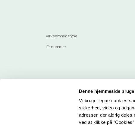
Virksomhedstype
ID-nummer
Denne hjemmeside bruger
Vi bruger egne cookies samt
Email
sikkerhed, video og adgang 
adresser, der aldrig deles 
ved at klikke på ”Cookies” 
Her ka
får du 