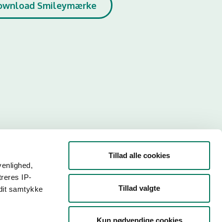
ownload Smileymærke
Tillad alle cookies
venlighed,
treres IP-
Tillad valgte
 dit samtykke
r. Så
Kun nødvendige cookies