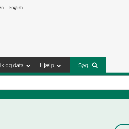
en
English
tik og data
Hjælp
Søg