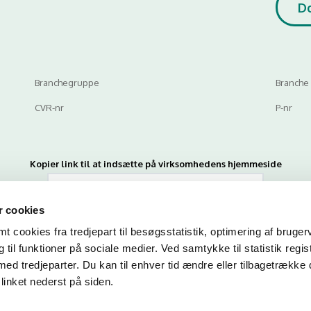
D
Branchegruppe
Branche
CVR-nr
P-nr
Kopier link til at indsætte på virksomhedens hjemmeside
 cookies
 cookies fra tredjepart til besøgsstatistik, optimering af bruger
til funktioner på sociale medier. Ved samtykke til statistik regis
med tredjeparter. Du kan til enhver tid ændre eller tilbagetrække
linket nederst på siden.
n du indtaste din mail og abonnere på denne virksomheds kontrolrapporte
en mail, når der kommer en ny kontrolrapport.