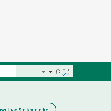
ownload Smileymærke