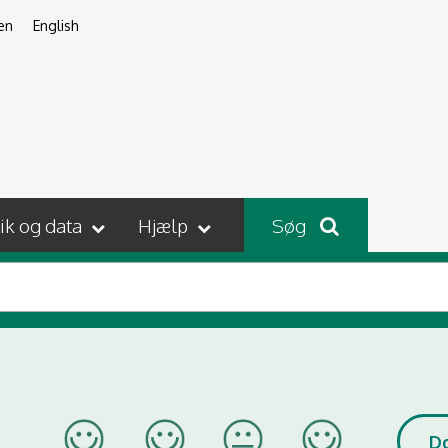
en
English
tik og data
Hjælp
Søg
D