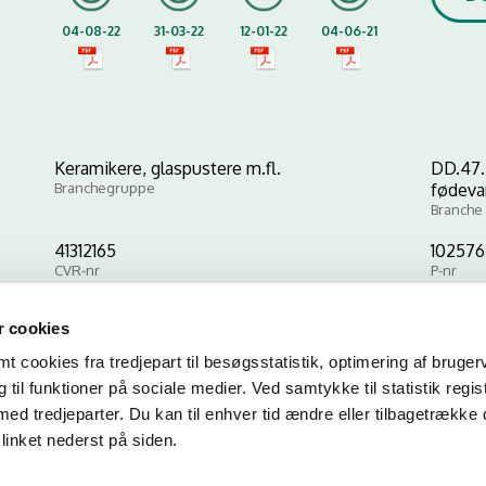
04-08-22
31-03-22
12-01-22
04-06-21
Keramikere, glaspustere m.fl.
DD.47.
Branchegruppe
fødevar
Branche
41312165
102576
CVR-nr
P-nr
 cookies
Kopier link til at indsætte på virksomhedens hjemmeside
 cookies fra tredjepart til besøgsstatistik, optimering af bruger
til funktioner på sociale medier. Ved samtykke til statistik regis
med tredjeparter. Du kan til enhver tid ændre eller tilbagetrække
linket nederst på siden.