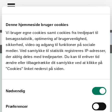
Denne hjemmeside bruger cookies
Vi bruger egne cookies samt cookies fra tredjepart til
besøgsstatistik, optimering af brugervenlighed,
sikkerhed, video og adgang til funktioner på sociale
Søg på adresse, postnummer, by, firmanavn
medier. Ved samtykke til statistik registreres IP-adresser,
der aldrig deles med tredjeparter. Du kan til enhver tid
ændre eller tilbagetrække dit samtykke ved at klikke på
Nanners Hundecenter
”Cookies” linket nederst på siden.
Kollerødvej 69
3540 Lynge
Samtykkevalg
Nødvendig
28-01-25
29-03-23
Præferencer