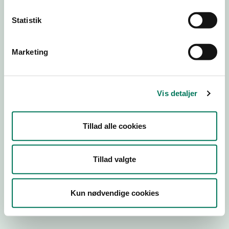
Statistik
Hundepension
Virksomhedstype
Marketing
Hundepension
Branchegruppe
96.09.00.A Hundepension
Vis detaljer
Branche
514136
Tillad alle cookies
ID-nummer
32184316
CVR-nr
Tillad valgte
1015349081
P-nr
Kun nødvendige cookies