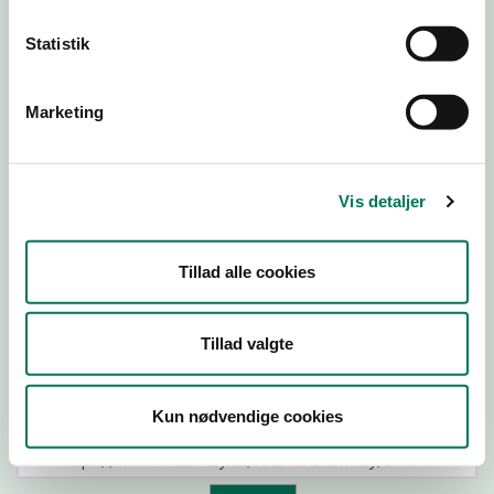
Branchegruppe
Statistik
Branche
Marketing
514196
ID-nummer
CVR-nr
Vis detaljer
P-nr
Tillad alle cookies
Tillad valgte
Tilføj smiley til dit website
Kun nødvendige cookies
Kopier link til at indsætte på virksomhedens hjemmeside