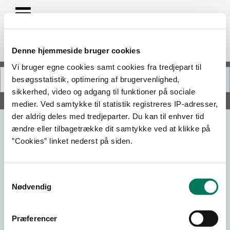
Denne hjemmeside bruger cookies
Vi bruger egne cookies samt cookies fra tredjepart til
besøgsstatistik, optimering af brugervenlighed,
sikkerhed, video og adgang til funktioner på sociale
Søg på adresse, postnummer, by, firmanavn
medier. Ved samtykke til statistik registreres IP-adresser,
der aldrig deles med tredjeparter. Du kan til enhver tid
ændre eller tilbagetrække dit samtykke ved at klikke på
Kennel Solstrålen, ved Glen Markussen
”Cookies” linket nederst på siden.
Malmkærvej 13
7361 Ejstrupholm
Samtykkevalg
Nødvendig
21-11-25
08-11-24
Præferencer