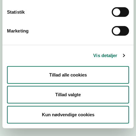
Statistik
Hundekennel
Virksomhedstype
Marketing
Hundekennel
Branchegruppe
01.49.10.A Hundekennel
Vis detaljer
Branche
558964
Tillad alle cookies
ID-nummer
16084697
CVR-nr
Tillad valgte
1001031738
P-nr
Kun nødvendige cookies