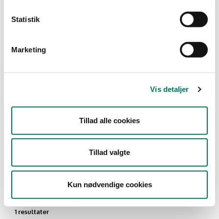
Type
Statistik
Engros
Marketing
Branche
Lagre og grossister uden
fremstilling
(1)
Vis detaljer
Vis flere
Tillad alle cookies
År
Måned
Tillad valgte
Kun nødvendige cookies
1 resultater