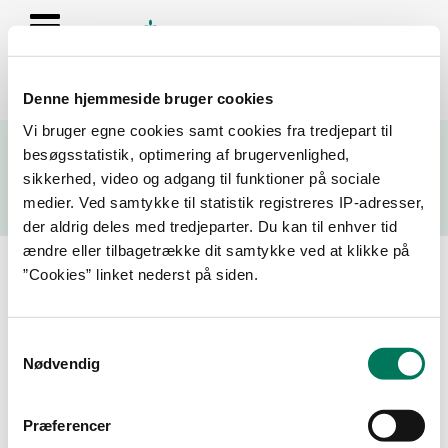
Denne hjemmeside bruger cookies
Se resultater fra fødevarekontrollen og virksomhedernes seneste
Vi bruger egne cookies samt cookies fra tredjepart til
fire kontrolrapporter
besøgsstatistik, optimering af brugervenlighed,
sikkerhed, video og adgang til funktioner på sociale
Søg
medier. Ved samtykke til statistik registreres IP-adresser,
der aldrig deles med tredjeparter. Du kan til enhver tid
Søg på adresse, postnummer, by, firmanavn
ændre eller tilbagetrække dit samtykke ved at klikke på
”Cookies” linket nederst på siden.
Resultater for "ølhuset"
Samtykkevalg
Filtrer din søgning
Nødvendig
Smiley
Præferencer