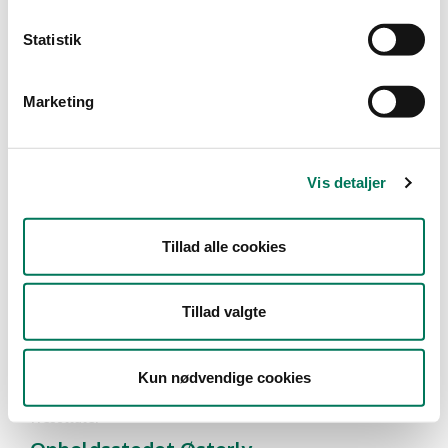
Type
Statistik
Detail
Marketing
Branche
Hospitals- og institutionskøkkener
(1)
Vis detaljer
Vis flere
Tillad alle cookies
År
Måned
Tillad valgte
Kun nødvendige cookies
1 resultater