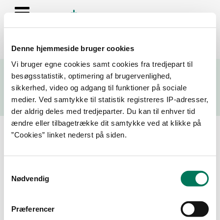
Denne hjemmeside bruger cookies
Se resultater fra fødevarekontrollen og virksomhedernes seneste
Vi bruger egne cookies samt cookies fra tredjepart til
fire kontrolrapporter
besøgsstatistik, optimering af brugervenlighed,
sikkerhed, video og adgang til funktioner på sociale
Søg
medier. Ved samtykke til statistik registreres IP-adresser,
der aldrig deles med tredjeparter. Du kan til enhver tid
Søg på adresse, postnummer, by, firmanavn
ændre eller tilbagetrække dit samtykke ved at klikke på
”Cookies” linket nederst på siden.
Resultater for "østerly"
Samtykkevalg
Filtrer din søgning
Nødvendig
Smiley
Præferencer