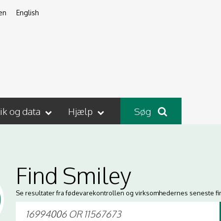
en
English
tik og data
Hjælp
Søg
Find Smiley
Se resultater fra fødevarekontrollen og virksomhedernes seneste fi