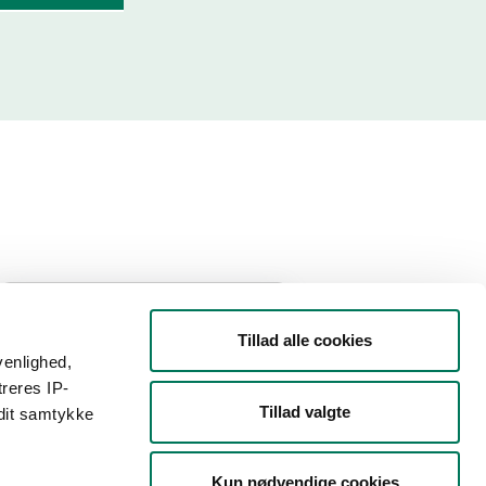
Filtrer din søgning
Tillad alle cookies
venlighed,
Smiley
treres IP-
Tillad valgte
 dit samtykke
Type
Kun nødvendige cookies