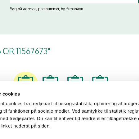
Søg på adresse, postnummer, by, firmanavn
6 OR 11567673"
 cookies
16/07/26
14/11/25
13/08/25
14/02/25
 cookies fra tredjepart til besøgsstatistik, optimering af bruger
til funktioner på sociale medier. Ved samtykke til statistik regis
med tredjeparter. Du kan til enhver tid ændre eller tilbagetrække
linket nederst på siden.