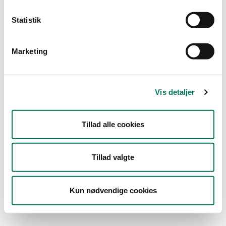
Type
Statistik
Engros
Marketing
Branche
Lagre og grossister uden
fremstilling
(1)
Vis detaljer
Transportvirksomheder, engros
(1)
Tillad alle cookies
Vis flere
År
Måned
Tillad valgte
Kun nødvendige cookies