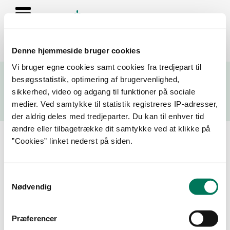
Denne hjemmeside bruger cookies
Se resultater fra fødevarekontrollen og virksomhedernes seneste
Vi bruger egne cookies samt cookies fra tredjepart til
fire kontrolrapporter
besøgsstatistik, optimering af brugervenlighed,
sikkerhed, video og adgang til funktioner på sociale
Søg
medier. Ved samtykke til statistik registreres IP-adresser,
der aldrig deles med tredjeparter. Du kan til enhver tid
Søg på adresse, postnummer, by, firmanavn
ændre eller tilbagetrække dit samtykke ved at klikke på
”Cookies” linket nederst på siden.
Resultater for "20233907"
Samtykkevalg
Filtrer din søgning
Nødvendig
Smiley
Præferencer