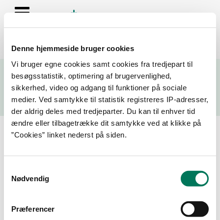
Denne hjemmeside bruger cookies
Se resultater fra fødevarekontrollen og virksomhedernes seneste
Vi bruger egne cookies samt cookies fra tredjepart til
fire kontrolrapporter
besøgsstatistik, optimering af brugervenlighed,
sikkerhed, video og adgang til funktioner på sociale
Søg
medier. Ved samtykke til statistik registreres IP-adresser,
der aldrig deles med tredjeparter. Du kan til enhver tid
Søg på adresse, postnummer, by, firmanavn
ændre eller tilbagetrække dit samtykke ved at klikke på
”Cookies” linket nederst på siden.
Resultater for "25650050"
Samtykkevalg
Filtrer din søgning
Nødvendig
Smiley
Præferencer