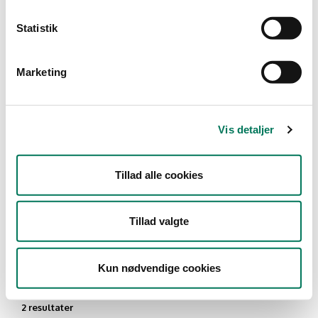
Type
Statistik
Detail
Marketing
Branche
Restauranter, kantiner, takeaway,
værtshuse m.fl.
(2)
Vis detaljer
Vis flere
Tillad alle cookies
År
Måned
Tillad valgte
Kun nødvendige cookies
2 resultater