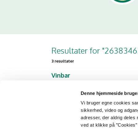
Resultater for "2638346
3 resultater
Vinbar
Taastrup Hovedgade 58B st
2630 Taastrup
Denne hjemmeside bruger
Vi bruger egne cookies samt
sikkerhed, video og adgang 
Taastrup Ny Vinhandel
adresser, der aldrig deles 
ved at klikke på ”Cookies” 
Taastrup Hovedgade 58A st
2630 Taastrup