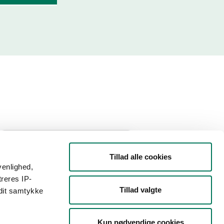
Filtrer din søgning
Tillad alle cookies
venlighed,
Smiley
treres IP-
Tillad valgte
 dit samtykke
Type
Kun nødvendige cookies