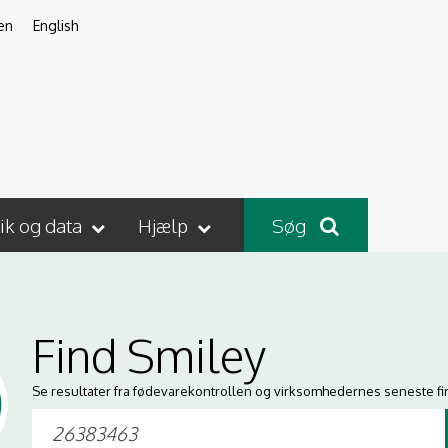
en
English
tik og data
Hjælp
Søg
Find Smiley
Se resultater fra fødevarekontrollen og virksomhedernes seneste fi