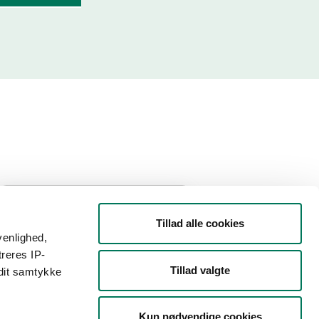
År
Måned
Tillad alle cookies
venlighed,
treres IP-
Tillad valgte
 dit samtykke
Kun nødvendige cookies