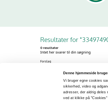
Resultater for "3349749
0 resultater
Intet her svarer til din søgning
Forslag
Kontrollér, at du har stavet alle o
Prøv nogle andre søgeord
Denne hjemmeside bruger
Prøv mere generelle søgeord
Prøv nogle færre søgeord
Vi bruger egne cookies samt
Prøv disse
tip til søgning
sikkerhed, video og adgang 
adresser, der aldrig deles 
ved at klikke på ”Cookies” 