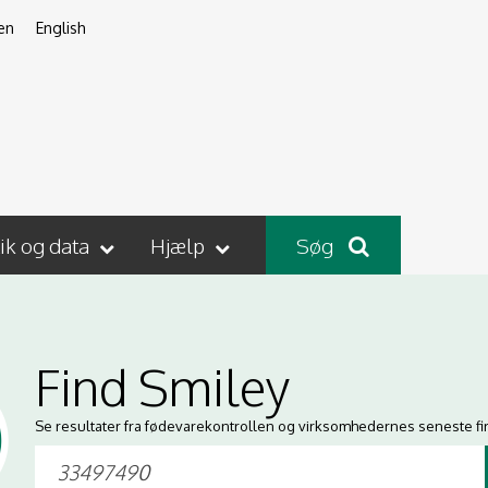
en
English
tik og data
Hjælp
Søg
Find Smiley
Se resultater fra fødevarekontrollen og virksomhedernes seneste fi