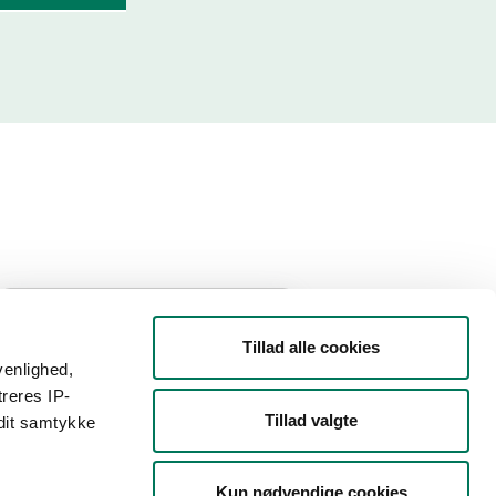
Filtrer din søgning
Tillad alle cookies
venlighed,
Smiley
treres IP-
Tillad valgte
 dit samtykke
Type
Kun nødvendige cookies