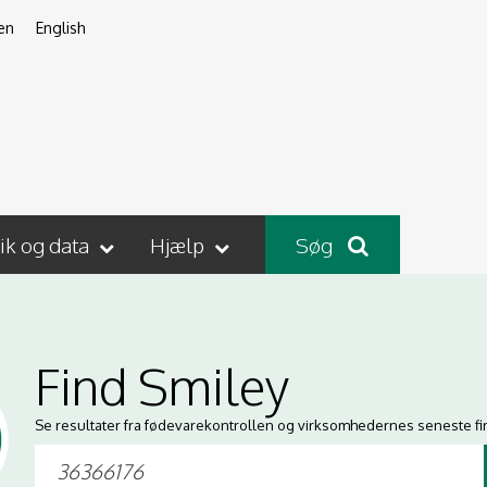
en
English
tik og data
Hjælp
Søg
Find Smiley
Se resultater fra fødevarekontrollen og virksomhedernes seneste fi