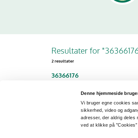
Resultater for "3636617
2 resultater
36366176
Sønderbrogade 71
8700 Horsens
Denne hjemmeside bruger
Vi bruger egne cookies samt
sikkerhed, video og adgang 
Princess kebab &
adresser, der aldrig deles 
pizzahouse
ved at klikke på ”Cookies” 
Sønderbrogade 55
8700 Horsens