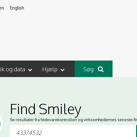
en
English
tik og data
Hjælp
Søg
Find Smiley
Se resultater fra fødevarekontrollen og virksomhedernes seneste fi