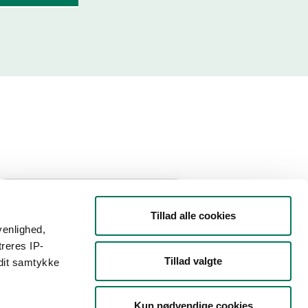
Filtrer din søgning
Tillad alle cookies
venlighed,
Smiley
treres IP-
Tillad valgte
 dit samtykke
Type
Kun nødvendige cookies