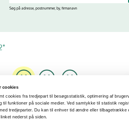
Søg på adresse, postnummer, by, firmanavn
2"
 cookies
16/01/25
11/11/24
30/10/24
 cookies fra tredjepart til besøgsstatistik, optimering af bruger
til funktioner på sociale medier. Ved samtykke til statistik regis
med tredjeparter. Du kan til enhver tid ændre eller tilbagetrække
linket nederst på siden.