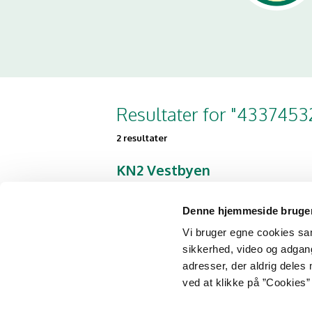
Resultater for "4337453
2 resultater
KN2 Vestbyen
Kastetvej 56
9000 Aalborg
Denne hjemmeside bruger
Vi bruger egne cookies samt
sikkerhed, video og adgang 
KN2 Pizza&Grill
adresser, der aldrig deles 
ved at klikke på ”Cookies” 
Vestergade 69
9400 Nørresundby