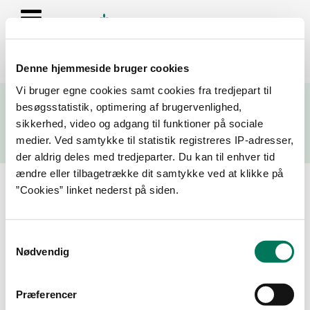
Denne hjemmeside bruger cookies
Se resultater fra fødevarekontrollen og virksomhedernes seneste
Vi bruger egne cookies samt cookies fra tredjepart til
fire kontrolrapporter
besøgsstatistik, optimering af brugervenlighed,
sikkerhed, video og adgang til funktioner på sociale
Søg
medier. Ved samtykke til statistik registreres IP-adresser,
der aldrig deles med tredjeparter. Du kan til enhver tid
Søg på adresse, postnummer, by, firmanavn
ændre eller tilbagetrække dit samtykke ved at klikke på
”Cookies” linket nederst på siden.
Resultater for "44649950"
Samtykkevalg
Filtrer din søgning
Nødvendig
Smiley
Præferencer