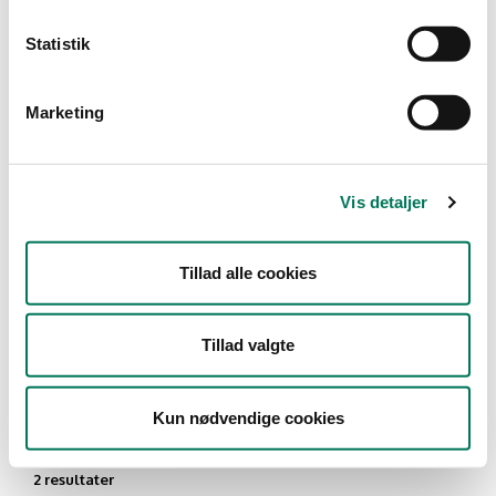
Type
Statistik
Detail
Marketing
Branche
Restauranter, kantiner, takeaway,
værtshuse m.fl.
(2)
Vis detaljer
Vis flere
Tillad alle cookies
År
Måned
Tillad valgte
Kun nødvendige cookies
2 resultater