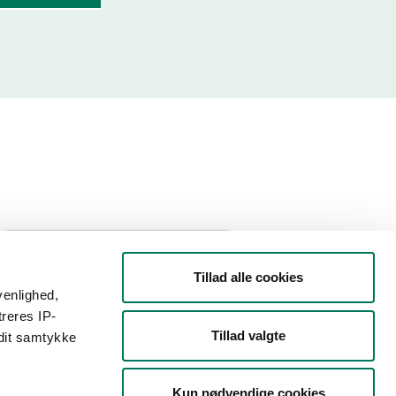
Filtrer din søgning
Tillad alle cookies
venlighed,
Smiley
treres IP-
Tillad valgte
 dit samtykke
Type
Kun nødvendige cookies