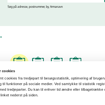
Søg på adresse, postnummer, by, firmanavn
"
 cookies
23/06/25
07/03/23
01/06/21
05/03/19
 cookies fra tredjepart til besøgsstatistik, optimering af bruger
til funktioner på sociale medier. Ved samtykke til statistik regis
med tredjeparter. Du kan til enhver tid ændre eller tilbagetrække
linket nederst på siden.