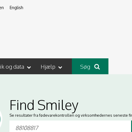
en
English
tik og data
Hjælp
Søg
Find Smiley
Se resultater fra fødevarekontrollen og virksomhedernes seneste fi