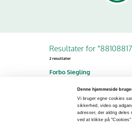
Resultater for "88108817
2 resultater
Forbo Siegling
Danmark A/S
Kirkebjerg Parkvej 34
Denne hjemmeside bruger
2605 Brøndby
Vi bruger egne cookies samt
sikkerhed, video og adgang 
adresser, der aldrig deles 
Forbo Siegling
ved at klikke på ”Cookies” 
Danmark A/S
Industrivej 44