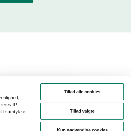
Filtrer din søgning
Tillad alle cookies
venlighed,
Smiley
treres IP-
Tillad valgte
 dit samtykke
Type
Kun nødvendige cookies