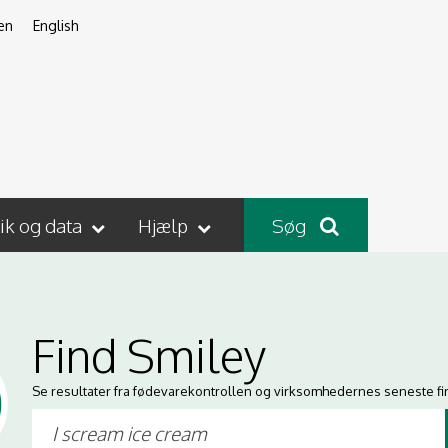
en
English
tik og data
Hjælp
Søg
Find Smiley
Se resultater fra fødevarekontrollen og virksomhedernes seneste fi