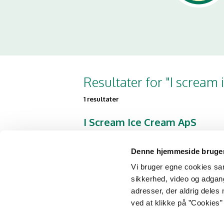
Resultater for "I scream 
1 resultater
I Scream Ice Cream ApS
Gammel Kongevej 60 18.
1850 Frederiksberg C
Denne hjemmeside bruger
Vi bruger egne cookies samt
sikkerhed, video og adgang 
adresser, der aldrig deles 
ved at klikke på ”Cookies” 