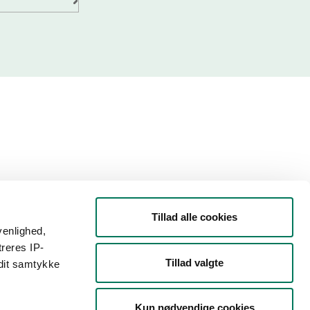
Tillad alle cookies
venlighed,
treres IP-
Tillad valgte
 dit samtykke
Kun nødvendige cookies