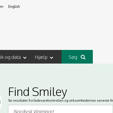
en
English
tik og data
Hjælp
Søg
Find Smiley
Se resultater fra fødevarekontrollen og virksomhedernes seneste fi