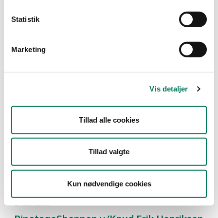
Type
Statistik
Detail
Marketing
Branche
Dagligvareforretninger
(2)
Vis detaljer
Vis flere
Tillad alle cookies
År
Måned
Tillad valgte
Kun nødvendige cookies
2 resultater