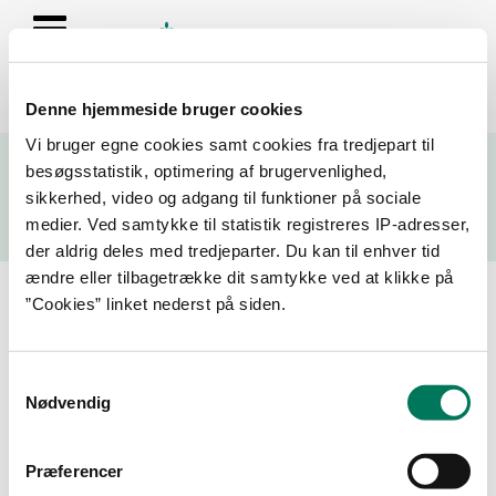
Denne hjemmeside bruger cookies
Se resultater fra fødevarekontrollen og virksomhedernes seneste
Vi bruger egne cookies samt cookies fra tredjepart til
fire kontrolrapporter
besøgsstatistik, optimering af brugervenlighed,
sikkerhed, video og adgang til funktioner på sociale
Søg
medier. Ved samtykke til statistik registreres IP-adresser,
der aldrig deles med tredjeparter. Du kan til enhver tid
Søg på adresse, postnummer, by, firmanavn
ændre eller tilbagetrække dit samtykke ved at klikke på
”Cookies” linket nederst på siden.
Resultater for "Pinotageshoppen"
Samtykkevalg
Filtrer din søgning
Nødvendig
Smiley
Præferencer