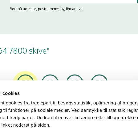
Søg på adresse, postnummer, by, firmanavn
 64 7800 skive"
 cookies
07/01/26
10/11/25
15/01/24
15/12/23
 cookies fra tredjepart til besøgsstatistik, optimering af bruger
til funktioner på sociale medier. Ved samtykke til statistik regis
med tredjeparter. Du kan til enhver tid ændre eller tilbagetrække
linket nederst på siden.