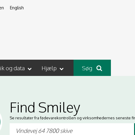
en
English
tik og data
Hjælp
Søg
Find Smiley
Se resultater fra fødevarekontrollen og virksomhedernes seneste fi