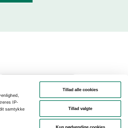
Filtrer din søgning
Tillad alle cookies
venlighed,
Smiley
treres IP-
Tillad valgte
 dit samtykke
Type
Kun nødvendige cookies