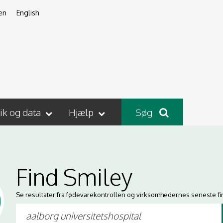
en
English
tik og data
Hjælp
Søg
Find Smiley
Se resultater fra fødevarekontrollen og virksomhedernes seneste fi