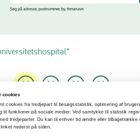
Søg på adresse, postnummer, by, firmanavn
niversitetshospital"
 cookies
28/11/23
12/10/21
15/09/20
25/07/19
 cookies fra tredjepart til besøgsstatistik, optimering af bruger
til funktioner på sociale medier. Ved samtykke til statistik regis
med tredjeparter. Du kan til enhver tid ændre eller tilbagetrække
linket nederst på siden.