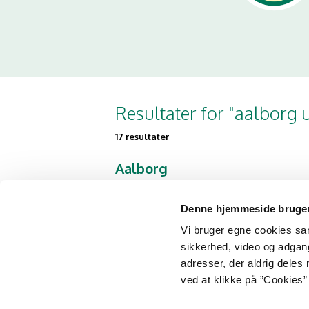
Resultater for "aalborg u
17 resultater
Aalborg
Universitetshospital
Syd, Patienthotel
Denne hjemmeside bruger
Hobrovej 18-22
Vi bruger egne cookies samt
9000 Aalborg
sikkerhed, video og adgang 
adresser, der aldrig deles 
Aalborg
ved at klikke på ”Cookies” 
Universitetshospital,
Medicinerhuset