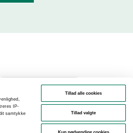
Filtrer din søgning
Tillad alle cookies
venlighed,
Smiley
treres IP-
Tillad valgte
 dit samtykke
Type
Kun nødvendige cookies