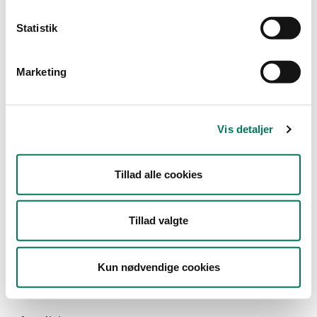
Statistik
Type
Marketing
Detail
Branche
Vis detaljer
Dagligvareforretninger
(1)
Vis flere
Tillad alle cookies
År
Måned
Tillad valgte
Kun nødvendige cookies