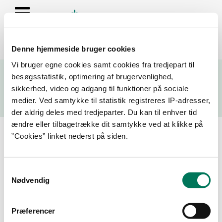
Denne hjemmeside bruger cookies
Se resultater fra fødevarekontrollen og virksomhedernes seneste
Vi bruger egne cookies samt cookies fra tredjepart til
fire kontrolrapporter
besøgsstatistik, optimering af brugervenlighed,
sikkerhed, video og adgang til funktioner på sociale
Søg
medier. Ved samtykke til statistik registreres IP-adresser,
der aldrig deles med tredjeparter. Du kan til enhver tid
Søg på adresse, postnummer, by, firmanavn
ændre eller tilbagetrække dit samtykke ved at klikke på
”Cookies” linket nederst på siden.
Resultater for "champagne
selskabet"
Samtykkevalg
Nødvendig
Filtrer din søgning
Præferencer
Smiley