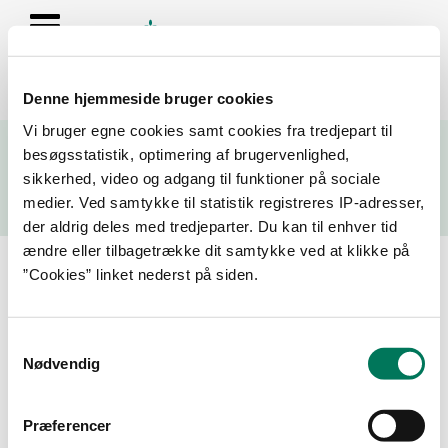
Denne hjemmeside bruger cookies
Se resultater fra fødevarekontrollen og virksomhedernes seneste
Vi bruger egne cookies samt cookies fra tredjepart til
fire kontrolrapporter
besøgsstatistik, optimering af brugervenlighed,
sikkerhed, video og adgang til funktioner på sociale
Søg
medier. Ved samtykke til statistik registreres IP-adresser,
der aldrig deles med tredjeparter. Du kan til enhver tid
Søg på adresse, postnummer, by, firmanavn
ændre eller tilbagetrække dit samtykke ved at klikke på
”Cookies” linket nederst på siden.
Resultater for "chokoladeparadis"
Samtykkevalg
År
Måned
Nødvendig
Præferencer