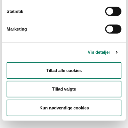
Statistik
0 resultater
Intet her svarer til din søgning
Marketing
Forslag
Kontrollér, at du har stavet alle ordene korrekt
Prøv nogle andre søgeord
Vis detaljer
Prøv mere generelle søgeord
Prøv nogle færre søgeord
Prøv disse
tip til søgning
Tillad alle cookies
Tillad valgte
Kun nødvendige cookies