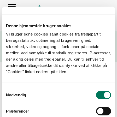
Denne hjemmeside bruger cookies
Se resultater fra fødevarekontrollen og virksomhedernes seneste
Vi bruger egne cookies samt cookies fra tredjepart til
fire kontrolrapporter
besøgsstatistik, optimering af brugervenlighed,
sikkerhed, video og adgang til funktioner på sociale
Søg
medier. Ved samtykke til statistik registreres IP-adresser,
der aldrig deles med tredjeparter. Du kan til enhver tid
Søg på adresse, postnummer, by, firmanavn
ændre eller tilbagetrække dit samtykke ved at klikke på
”Cookies” linket nederst på siden.
Resultater for "dankonfekt"
Samtykkevalg
Filtrer din søgning
Nødvendig
Smiley
Præferencer