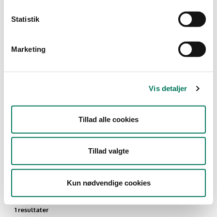
Type
Statistik
Engros
Marketing
Branche
Lagre og grossister uden
fremstilling
(1)
Vis detaljer
Vis flere
Tillad alle cookies
År
Måned
Tillad valgte
Kun nødvendige cookies
1 resultater