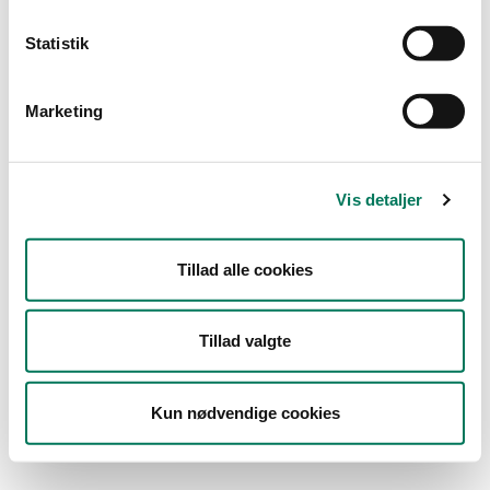
Type
Statistik
Detail
Engros
Marketing
Branche
Dagligvareforretninger
(50)
Vis detaljer
Emballagevirksomheder m.fl.
(1)
Vis flere
Tillad alle cookies
År
Måned
Tillad valgte
Kun nødvendige cookies