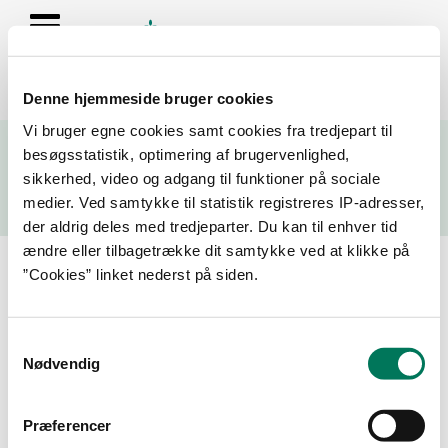
Denne hjemmeside bruger cookies
Se resultater fra fødevarekontrollen og virksomhedernes seneste
Vi bruger egne cookies samt cookies fra tredjepart til
fire kontrolrapporter
besøgsstatistik, optimering af brugervenlighed,
sikkerhed, video og adgang til funktioner på sociale
Søg
medier. Ved samtykke til statistik registreres IP-adresser,
der aldrig deles med tredjeparter. Du kan til enhver tid
Søg på adresse, postnummer, by, firmanavn
ændre eller tilbagetrække dit samtykke ved at klikke på
”Cookies” linket nederst på siden.
Resultater for "elgiganten"
Samtykkevalg
Filtrer din søgning
Nødvendig
Smiley
Præferencer