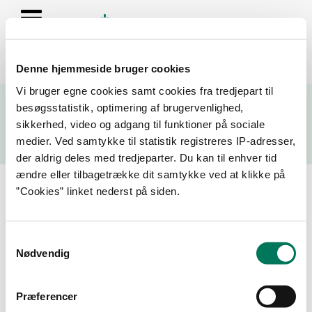
Denne hjemmeside bruger cookies
Se resultater fra fødevarekontrollen og virksomhedernes seneste
Vi bruger egne cookies samt cookies fra tredjepart til
fire kontrolrapporter
besøgsstatistik, optimering af brugervenlighed,
sikkerhed, video og adgang til funktioner på sociale
Søg
medier. Ved samtykke til statistik registreres IP-adresser,
der aldrig deles med tredjeparter. Du kan til enhver tid
Søg på adresse, postnummer, by, firmanavn
ændre eller tilbagetrække dit samtykke ved at klikke på
”Cookies” linket nederst på siden.
Resultater for "føtex 1304"
Samtykkevalg
Filtrer din søgning
Nødvendig
Smiley
Præferencer