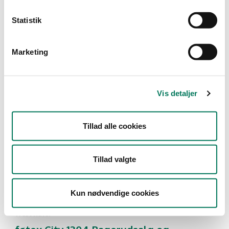
Type
Statistik
Detail
Marketing
Branche
Dagligvareforretninger
(1)
Vis detaljer
Vis flere
Tillad alle cookies
År
Måned
Tillad valgte
Kun nødvendige cookies
1 resultater