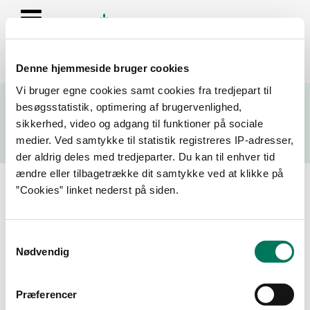
Denne hjemmeside bruger cookies
Se resultater fra fødevarekontrollen og virksomhedernes seneste
Vi bruger egne cookies samt cookies fra tredjepart til
fire kontrolrapporter
besøgsstatistik, optimering af brugervenlighed,
sikkerhed, video og adgang til funktioner på sociale
Søg
medier. Ved samtykke til statistik registreres IP-adresser,
der aldrig deles med tredjeparter. Du kan til enhver tid
Søg på adresse, postnummer, by, firmanavn
ændre eller tilbagetrække dit samtykke ved at klikke på
”Cookies” linket nederst på siden.
Resultater for "føtex 1322"
Samtykkevalg
Filtrer din søgning
Nødvendig
Smiley
Præferencer