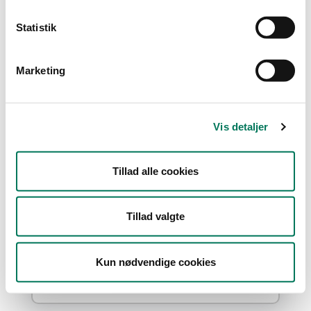
Type
Statistik
Detail
Marketing
Branche
Bagere og bagerafdelinger
(1)
Vis detaljer
Dagligvareforretninger
(1)
Slagtere og slagterafdelinger
(1)
Tillad alle cookies
Vis flere
Tillad valgte
År
Måned
Kun nødvendige cookies