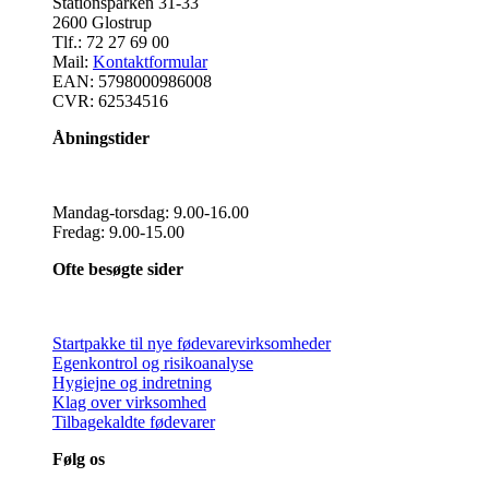
​Stationsparken 31-33
2600 Glostrup
Tlf.:
72 27 69 00
Mail:
Kontaktformular
EAN: 5798000986008
CVR: 62534516
Åbningstider
​Mandag-torsdag: 9.00-16.00
Fredag: 9.00-15.00
Ofte besøgte sider
Startpakke til nye fødevarevirksomheder
Egenkontrol og risikoanalyse
Hygiejne og indretning
Klag over virksomhed​
Tilbagekaldte fødevarer
Følg os