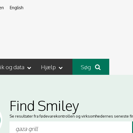
en
English
tik og data
Hjælp
Søg
Find Smiley
Se resultater fra fødevarekontrollen og virksomhedernes seneste fi