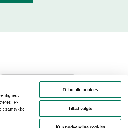
Filtrer din søgning
Tillad alle cookies
venlighed,
Smiley
treres IP-
Tillad valgte
 dit samtykke
Type
Kun nødvendige cookies