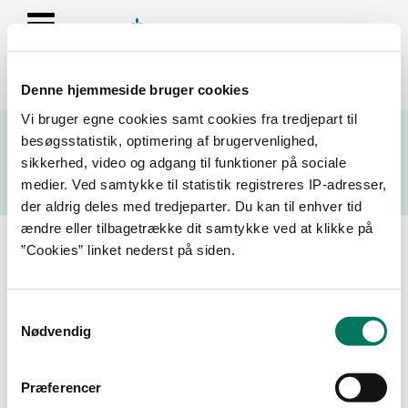
Denne hjemmeside bruger cookies
Se resultater fra fødevarekontrollen og virksomhedernes seneste
Vi bruger egne cookies samt cookies fra tredjepart til
fire kontrolrapporter
besøgsstatistik, optimering af brugervenlighed,
sikkerhed, video og adgang til funktioner på sociale
Søg
medier. Ved samtykke til statistik registreres IP-adresser,
der aldrig deles med tredjeparter. Du kan til enhver tid
Søg på adresse, postnummer, by, firmanavn
ændre eller tilbagetrække dit samtykke ved at klikke på
”Cookies” linket nederst på siden.
Resultater for "homekit"
Samtykkevalg
År
Måned
Nødvendig
Præferencer