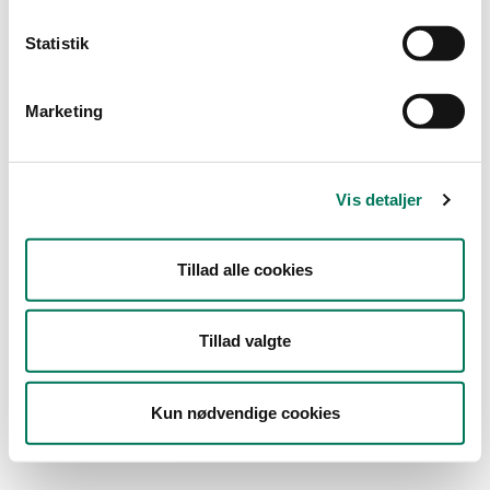
Statistik
0 resultater
Intet her svarer til din søgning
Marketing
Forslag
Kontrollér, at du har stavet alle ordene korrekt
Prøv nogle andre søgeord
Vis detaljer
Prøv mere generelle søgeord
Prøv nogle færre søgeord
Prøv disse
tip til søgning
Tillad alle cookies
Tillad valgte
Kun nødvendige cookies