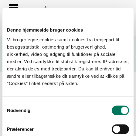
Denne hjemmeside bruger cookies
Se resultater fra fødevarekontrollen og virksomhedernes seneste
Vi bruger egne cookies samt cookies fra tredjepart til
fire kontrolrapporter
besøgsstatistik, optimering af brugervenlighed,
sikkerhed, video og adgang til funktioner på sociale
Søg
medier. Ved samtykke til statistik registreres IP-adresser,
der aldrig deles med tredjeparter. Du kan til enhver tid
Søg på adresse, postnummer, by, firmanavn
ændre eller tilbagetrække dit samtykke ved at klikke på
”Cookies” linket nederst på siden.
Resultater for "kmc"
Samtykkevalg
Filtrer din søgning
Nødvendig
Smiley
Præferencer