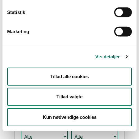
Type
Statistik
Detail
Engros
Marketing
Branche
Fremstilling af færdigretter m.m.
(2)
Vis detaljer
Kontorvirksomheder m.fl.
(2)
Restauranter, kantiner, takeaway,
værtshuse m.fl.
(2)
Tillad alle cookies
Lagre og grossister uden
fremstilling
(1)
Tillad valgte
Vis flere
Kun nødvendige cookies
År
Måned