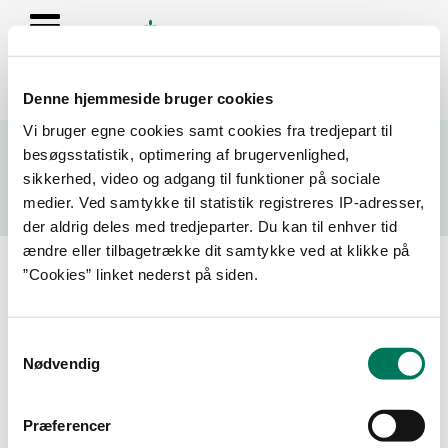
Denne hjemmeside bruger cookies
Se resultater fra fødevarekontrollen og virksomhedernes seneste
Vi bruger egne cookies samt cookies fra tredjepart til
fire kontrolrapporter
besøgsstatistik, optimering af brugervenlighed,
sikkerhed, video og adgang til funktioner på sociale
Søg
medier. Ved samtykke til statistik registreres IP-adresser,
der aldrig deles med tredjeparter. Du kan til enhver tid
Søg på adresse, postnummer, by, firmanavn
ændre eller tilbagetrække dit samtykke ved at klikke på
”Cookies” linket nederst på siden.
Resultater for "lægården"
Samtykkevalg
Filtrer din søgning
Nødvendig
Smiley
Præferencer