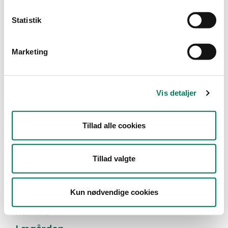
Type
Statistik
Detail
Marketing
Branche
Hospitals- og institutionskøkkener
(1)
Vis detaljer
Vis flere
Tillad alle cookies
År
Måned
Tillad valgte
Kun nødvendige cookies
1 resultater