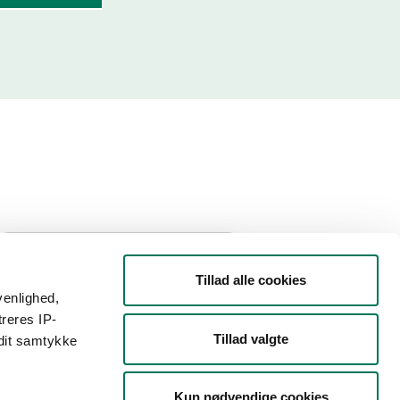
Filtrer din søgning
Tillad alle cookies
venlighed,
Smiley
treres IP-
Tillad valgte
 dit samtykke
Type
Kun nødvendige cookies