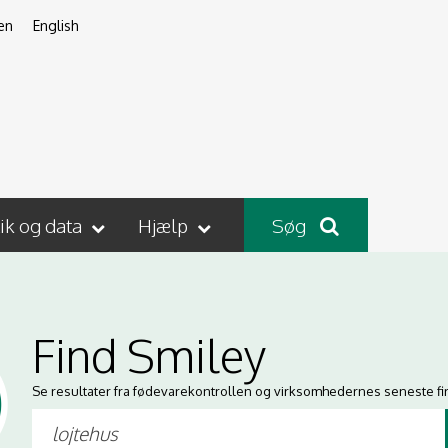
en
English
tik og data
Hjælp
Søg
Find Smiley
Se resultater fra fødevarekontrollen og virksomhedernes seneste fi