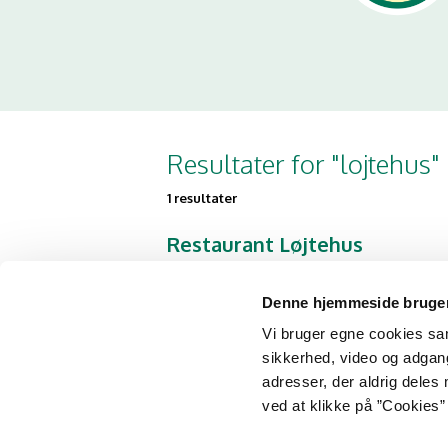
Resultater for "lojtehus"
1 resultater
Restaurant Løjtehus
Løjtegårdsvej 67
2770 Kastrup
Denne hjemmeside bruger
Vi bruger egne cookies samt
sikkerhed, video og adgang 
adresser, der aldrig deles 
ved at klikke på ”Cookies” 