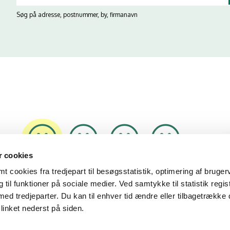
Søg på adresse, postnummer, by, firmanavn
 cookies
28/01/26
09/12/25
19/09/23
01/11/18
 cookies fra tredjepart til besøgsstatistik, optimering af bruger
til funktioner på sociale medier. Ved samtykke til statistik regis
med tredjeparter. Du kan til enhver tid ændre eller tilbagetrække
linket nederst på siden.