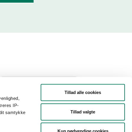
Filtrer din søgning
Tillad alle cookies
venlighed,
Smiley
treres IP-
Tillad valgte
 dit samtykke
Type
Kun nødvendige cookies