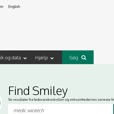
en
English
tik og data
Hjælp
Søg
Find Smiley
Se resultater fra fødevarekontrollen og virksomhedernes seneste fi