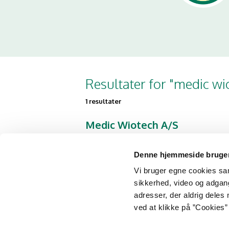
Resultater for "medic wi
1 resultater
Medic Wiotech A/S
Kosttilskud
Korskildelund 4 1
Denne hjemmeside bruger
2670 Greve
Vi bruger egne cookies samt
sikkerhed, video og adgang 
adresser, der aldrig deles 
ved at klikke på ”Cookies” 