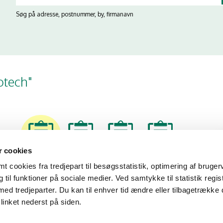
Søg på adresse, postnummer, by, firmanavn
otech"
 cookies
15/08/25
05/12/24
12/04/24
12/09/23
 cookies fra tredjepart til besøgsstatistik, optimering af bruger
til funktioner på sociale medier. Ved samtykke til statistik regis
med tredjeparter. Du kan til enhver tid ændre eller tilbagetrække
linket nederst på siden.