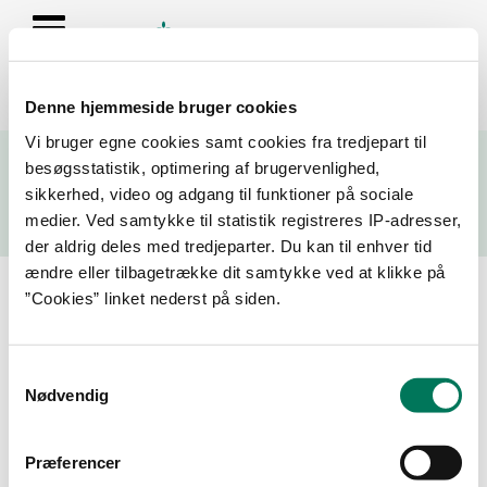
Denne hjemmeside bruger cookies
Se resultater fra fødevarekontrollen og virksomhedernes seneste
Vi bruger egne cookies samt cookies fra tredjepart til
fire kontrolrapporter
besøgsstatistik, optimering af brugervenlighed,
sikkerhed, video og adgang til funktioner på sociale
Søg
medier. Ved samtykke til statistik registreres IP-adresser,
der aldrig deles med tredjeparter. Du kan til enhver tid
Søg på adresse, postnummer, by, firmanavn
ændre eller tilbagetrække dit samtykke ved at klikke på
”Cookies” linket nederst på siden.
Resultater for "mitchell's"
Samtykkevalg
Filtrer din søgning
Nødvendig
Smiley
Præferencer