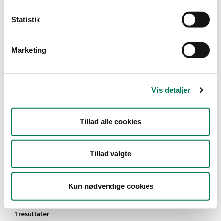
Type
Statistik
Detail
Marketing
Branche
Restauranter, kantiner, takeaway,
værtshuse m.fl.
(1)
Vis detaljer
Vis flere
Tillad alle cookies
År
Måned
Tillad valgte
Kun nødvendige cookies
1 resultater