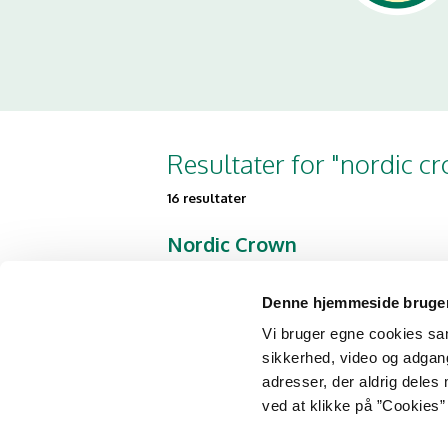
Resultater for "nordic c
16 resultater
Nordic Crown
Konferencen
Dampfærgevej 30
Denne hjemmeside bruger
2100 København Ø
Vi bruger egne cookies samt
sikkerhed, video og adgang 
Nordic Crown
adresser, der aldrig deles 
Commodore Lounge
ved at klikke på ”Cookies” 
Dampfærgevej 30