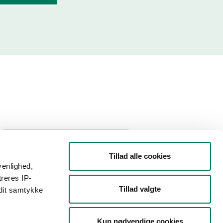
Filtrer din søgning
Tillad alle cookies
venlighed,
Smiley
treres IP-
Tillad valgte
 dit samtykke
Type
Kun nødvendige cookies