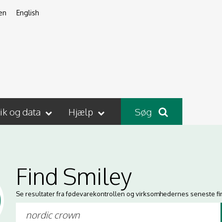
en
English
tik og data
Hjælp
Søg
Find Smiley
Se resultater fra fødevarekontrollen og virksomhedernes seneste fi