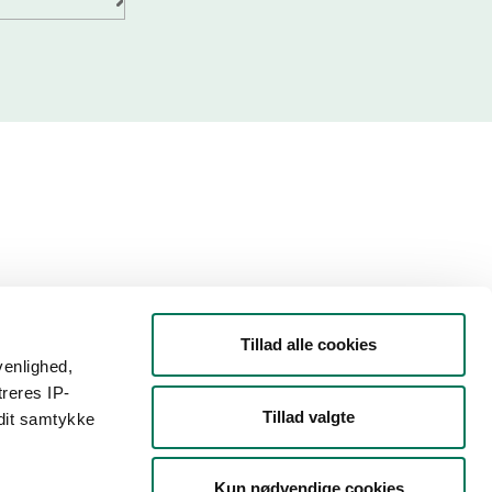
Tillad alle cookies
venlighed,
treres IP-
Tillad valgte
 dit samtykke
Kun nødvendige cookies