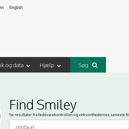
en
English
tik og data
Hjælp
Søg
Find Smiley
Se resultater fra fødevarekontrollen og virksomhedernes seneste fi