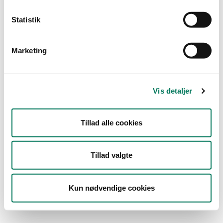
Statistik
Type
Marketing
Engros
Branche
Vis detaljer
Lagre og grossister uden
fremstilling
(1)
Vis flere
Tillad alle cookies
År
Måned
Tillad valgte
Kun nødvendige cookies