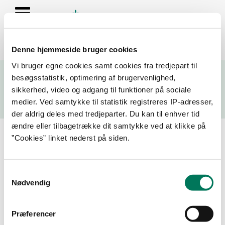
Denne hjemmeside bruger cookies
Se resultater fra fødevarekontrollen og virksomhedernes seneste
Vi bruger egne cookies samt cookies fra tredjepart til
fire kontrolrapporter
besøgsstatistik, optimering af brugervenlighed,
sikkerhed, video og adgang til funktioner på sociale
Søg
medier. Ved samtykke til statistik registreres IP-adresser,
der aldrig deles med tredjeparter. Du kan til enhver tid
Søg på adresse, postnummer, by, firmanavn
ændre eller tilbagetrække dit samtykke ved at klikke på
”Cookies” linket nederst på siden.
Resultater for "organic beauty
supply"
Samtykkevalg
Nødvendig
Filtrer din søgning
Præferencer
Smiley