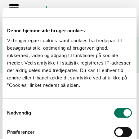
Denne hjemmeside bruger cookies
Se resultater fra fødevarekontrollen og virksomhedernes seneste
Vi bruger egne cookies samt cookies fra tredjepart til
fire kontrolrapporter
besøgsstatistik, optimering af brugervenlighed,
sikkerhed, video og adgang til funktioner på sociale
Søg
medier. Ved samtykke til statistik registreres IP-adresser,
der aldrig deles med tredjeparter. Du kan til enhver tid
Søg på adresse, postnummer, by, firmanavn
ændre eller tilbagetrække dit samtykke ved at klikke på
”Cookies” linket nederst på siden.
Resultater for "rosenbeck"
Samtykkevalg
Filtrer din søgning
Nødvendig
Smiley
Præferencer