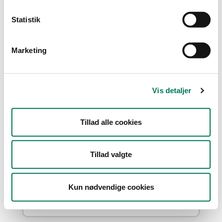
Type
Statistik
Detail
Engros
Marketing
Branche
Kontorvirksomheder m.fl.
(1)
Vis detaljer
Slagtere og slagterafdelinger
(1)
Transportvirksomheder, engros
(1)
Tillad alle cookies
Vis flere
Tillad valgte
År
Måned
Kun nødvendige cookies